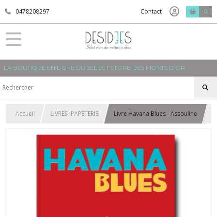
0478208297
Contact
0
LA BOUTIQUE EN LIGNE DU SELECT STORE DES MONTS D'OR
Accueil
LIVRES -PAPETERIE
Livre Havana Blues - Assouline