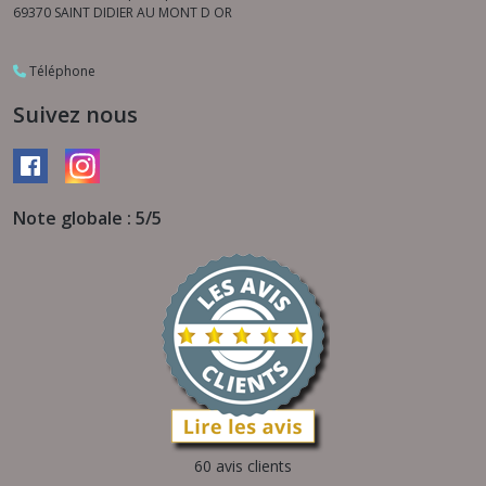
69370
SAINT DIDIER AU MONT D OR
Téléphone
Suivez nous
Note globale : 5/5
60 avis clients