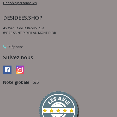
Données personnelles
DESIDEES.SHOP
45 avenue de la République
69370
SAINT DIDIER AU MONT D OR
Téléphone
Suivez nous
Note globale : 5/5