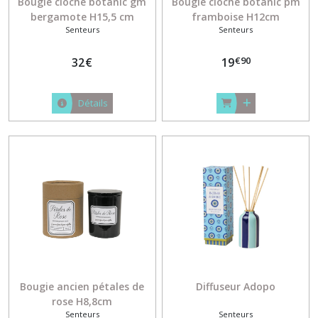
Bougie cloche botanic gm
Bougie cloche botanic pm
bergamote H15,5 cm
framboise H12cm
Senteurs
Senteurs
€
90
32
€
19
Détails
Bougie ancien pétales de
Diffuseur Adopo
rose H8,8cm
Senteurs
Senteurs