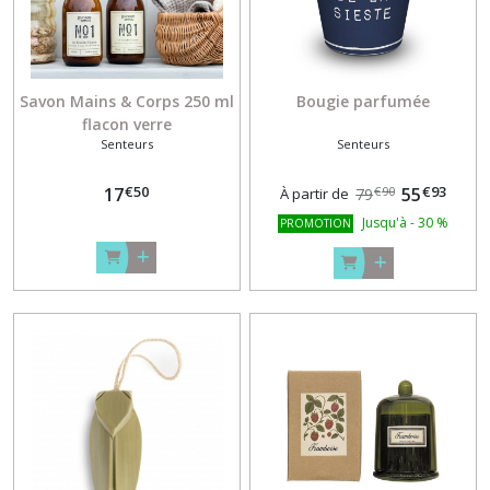
Savon Mains & Corps 250 ml
Bougie parfumée
flacon verre
Senteurs
Senteurs
€
50
€
93
17
55
€
90
À partir de
79
Jusqu'à
-
30
%
PROMOTION