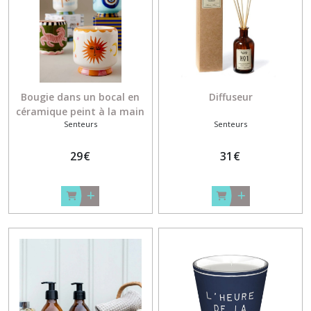
Luminaires
(36)
Mobilier
(5)
Bougie dans un bocal en
Diffuseur
céramique peint à la main
Senteurs
Senteurs
Déco
murale
29
€
31
€
(28)
Afficher
les
résultats