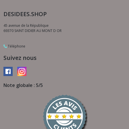
DESIDEES.SHOP
45 avenue de la République
69370
SAINT DIDIER AU MONT D OR
Téléphone
Suivez nous
Note globale : 5/5