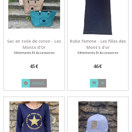
(5)
Maison
(7)
Sac en toile de coton - Les
Robe femme - Les filles des
Afficher
Monts d'Or
Mont's d'or
les
Vêtements Et Accessoires
Vêtements Et Accessoires
résultats
45
€
46
€
Détails