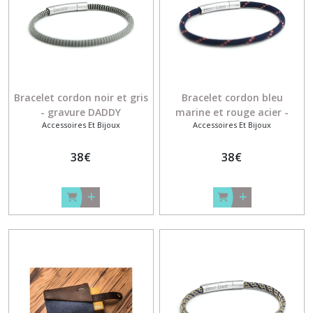
cadeaux
(12)
Afficher
les
Bracelet cordon noir et gris
Bracelet cordon bleu
résultats
- gravure DADDY
marine et rouge acier -
Accessoires Et Bijoux
Accessoires Et Bijoux
gravure BEST DAD
38
€
38
€