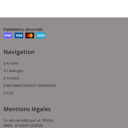
Paiements sécurisés
Navigation
Accueil
Catalogue
Contact
INFORMATIONS ET LIVRAISONS
CGV
Mentions légales
Ce site est édité par LA TIENDA.
SIREN : 81438071300028