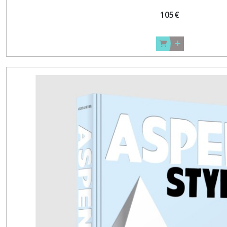
105
€