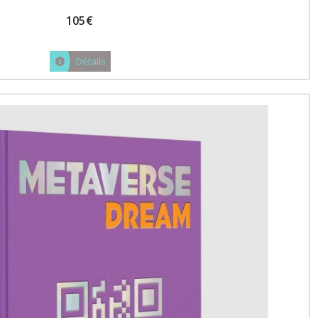
105
€
Détails