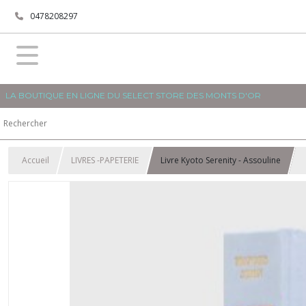
0478208297
LA BOUTIQUE EN LIGNE DU SELECT STORE DES MONTS D'OR
Accueil
LIVRES -PAPETERIE
Livre Kyoto Serenity - Assouline