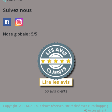
Téléphone
Suivez nous
Note globale : 5/5
60 avis clients
Copyright LA TIENDA. Tous droits réservés. Site réalisé avec
eProShopping
Accès gérant