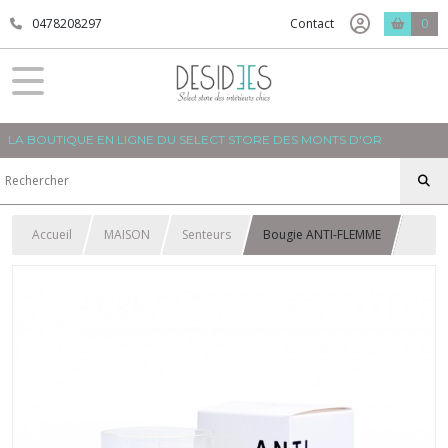
0478208297
Contact
0
LA BOUTIQUE EN LIGNE DU SELECT STORE DES MONTS D'OR
Accueil
MAISON
Senteurs
Bougie ANTI-FLEMME