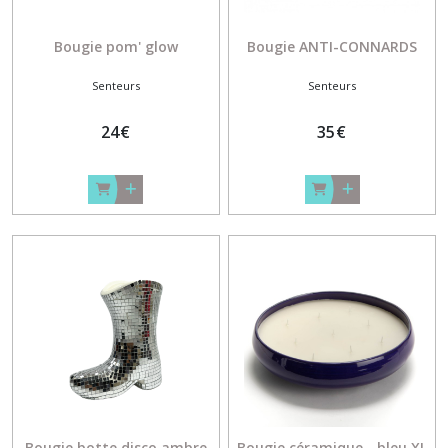
Bougie pom' glow
Bougie ANTI-CONNARDS
Senteurs
Senteurs
24
€
35
€
Bougie botte disco ambre
Bougie céramique - bleu XL