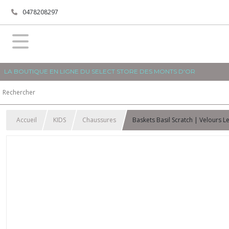
0478208297
LA BOUTIQUE EN LIGNE DU SELECT STORE DES MONTS D'OR
Accueil
KIDS
Chaussures
Baskets Basil Scratch | Velours 