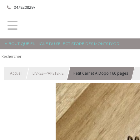
0478208297
LA BOUTIQUE EN LIGNE DU SELECT STORE DES MONTS D'OR
Accueil
LIVRES -PAPETERIE
Petit Carnet A Dopo 160 pages