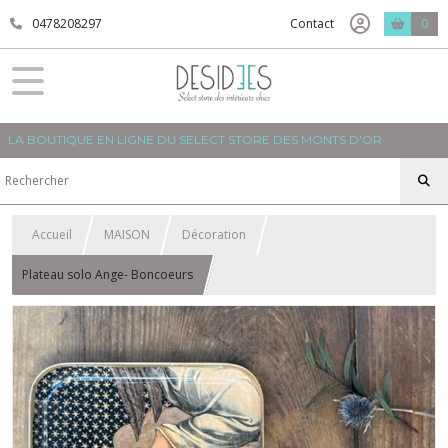
0478208297
Contact
0
LA BOUTIQUE EN LIGNE DU SELECT STORE DES MONTS D'OR
Accueil
MAISON
Décoration
Plateau solo Ange- Boncoeurs