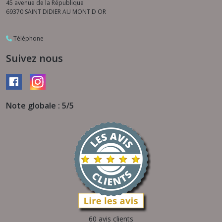
45 avenue de la République
69370
SAINT DIDIER AU MONT D OR
Téléphone
Suivez nous
Note globale : 5/5
60 avis clients